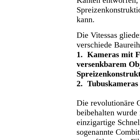
Kanten entworfen, d
Spreizenkonstrukt
kann.
Die Vitessas glied
verschiede Baureih
1. Kameras mit F
versenkbarem Obj
Spreizenkonstruk
2. Tubuskameras 
Die revolutionäre G
beibehalten wurde i
einzigartige Schne
sogenannte Combit