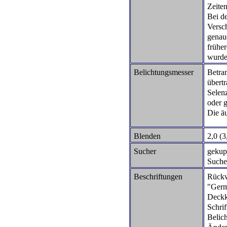
Zeiten
Bei de
Versc
genau
frühe
wurde
Belichtungsmesser
Betra
übertr
Selenz
oder 
Die ä
Blenden
2,0 (3
Sucher
gekupp
Suche
Beschriftungen
Rückw
"Ger
Deckk
Schri
Belic