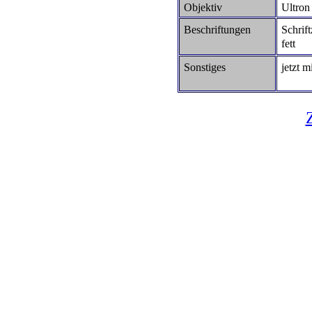
Objektiv
Ultron
Beschriftungen
Schrif
fett
Sonstiges
jetzt m