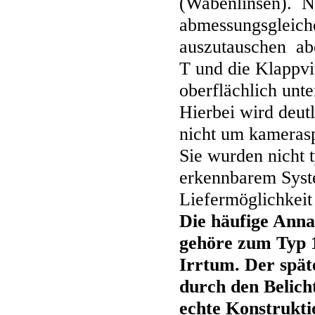
(Wabenlinsen). Nat
abmessungsgleiche
auszutauschen abe
T und die Klappv
oberflächlich unte
Hierbei wird deutl
nicht um kameras
Sie wurden nicht 
erkennbarem Syst
Liefermöglichkeit
Die häufige Anna
gehöre zum Typ 14
Irrtum. Der späte
durch den Belic
echte Konstrukti