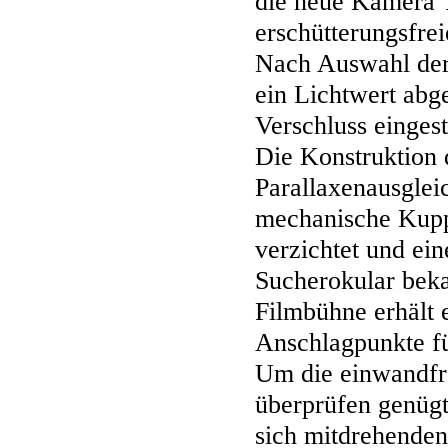
die neue Kamera 
erschütterungsfre
Nach Auswahl der
ein Lichtwert abg
Verschluss eingest
Die Konstruktion 
Parallaxenausglei
mechanische Kupp
verzichtet und ei
Sucherokular beka
Filmbühne erhält 
Anschlagpunkte fü
Um die einwandfre
überprüfen genügt
sich mitdrehenden